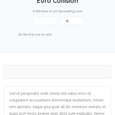
Euro Collision
A Window of art Spreading Love
Save
Share
Submit Review
Be the first one to rate!
Watch Video
Sed ut perspiciatis unde omnis iste natus error sit
voluptatem accusantium doloremque laudantium, totam
rem aperiam, eaque ipsa quae ab illo inventore veritatis et
quasi arch itecto beatae vitae dicta sunt explicabo. Nemo